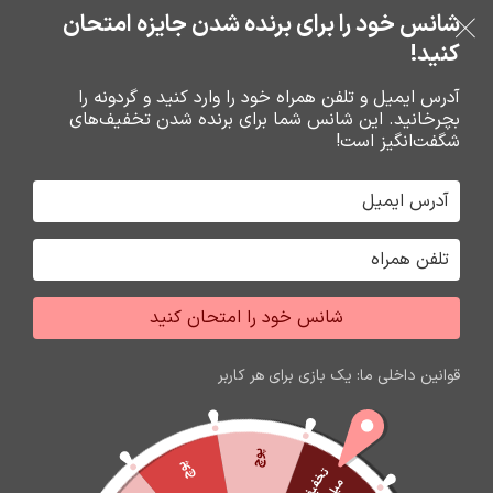
خرید قسطی با ترب‌پی
شانس خود را برای برنده شدن جایزه امتحان
فروشگاه نوین تراشه گنجی
عبور به ناوبری
رفتن به محتوای اصلی
کنید!
منو
آدرس ایمیل و تلفن همراه خود را وارد کنید و گردونه را
بچرخانید. این شانس شما برای برنده شدن تخفیف‌های
0
0
ریال
شگفت‌انگیز است!
خانه
باتري گوشي،سکه اي،ريموت و پاوربانک
باتري
شانس خود را امتحان کنید
قوانین داخلی ما: یک بازی برای هر کاربر
پوچ
پوچ
ت