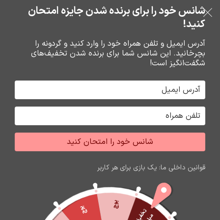
شانس خود را برای برنده شدن جایزه امتحان
فروشگاه نوین تراشه گنجی
عبور به ناوبری
رفتن به محتوای اصلی
کنید!
منو
آدرس ایمیل و تلفن همراه خود را وارد کنید و گردونه را
بچرخانید. این شانس شما برای برنده شدن تخفیف‌های
0
0
ریال
شگفت‌انگیز است!
خانه
باتري گوشي،سکه اي،ريموت و پاوربانک
باتري
شانس خود را امتحان کنید
اتمام موجودی
قوانین داخلی ما: یک بازی برای هر کاربر
پوچ
پوچ
ت