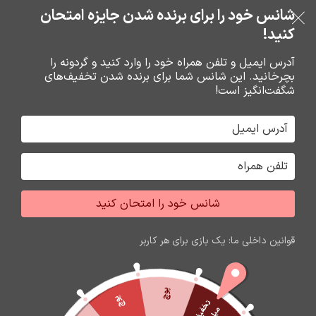
بدون ضامن، بدون سود
شانس خود را برای برنده شدن جایزه امتحان
فروشگاه نوین تراشه گنجی
عبور به ناوبری
رفتن به محتوای اصلی
کنید!
منو
آدرس ایمیل و تلفن همراه خود را وارد کنید و گردونه را
بچرخانید. این شانس شما برای برنده شدن تخفیف‌های
0
0
ریال
شگفت‌انگیز است!
خانه
باتري گوشي،سکه اي،ريموت و پاوربانک
باتري قلم و نيم قلم سکه اي
شانس خود را امتحان کنید
اتمام موجودی
قوانین داخلی ما: یک بازی برای هر کاربر
پوچ
پوچ
ت