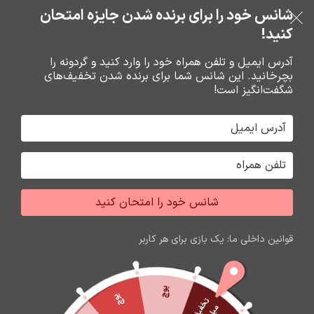
بدون ضامن، بدون سود
شانس خود را برای برنده شدن جایزه امتحان
فروشگاه نوین تراشه گنجی
عبور به ناوبری
رفتن به محتوای اصلی
کنید!
منو
آدرس ایمیل و تلفن همراه خود را وارد کنید و گردونه را
بچرخانید. این شانس شما برای برنده شدن تخفیف‌های
0
0
ریال
شگفت‌انگیز است!
خانه
باتري گوشي،سکه اي،ريموت و پاوربانک
باتري قلم و نيم قلم سکه اي
شانس خود را امتحان کنید
اتمام موجودی
قوانین داخلی ما: یک بازی برای هر کاربر
پوچ
پوچ
ت