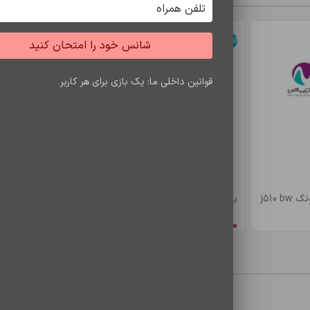
اتمام موجودی
اتمام موجودی
شانس خود را امتحان کنید
قوانین داخلی ما: یک بازی برای هر کاربر
j510
باتري s7 edje/bw935
باتري a5/e5 bw
8,548,650
ریال
4,900,500
ری
محصولات مشاهده شده