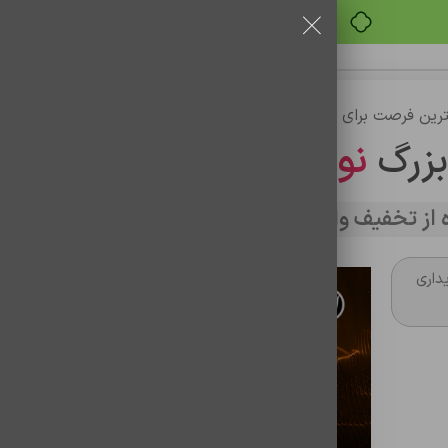
خرید قسطی با ترب‌پی
رین فرصت برای خرید
بزرگ
نوین تراشه
از تخفیف وارد سایت شوید
 ای 2032 وريتی (5عددی) مدل CR2032
داری
باتري سکه ای 2032 وريتی (5عددی) مدل CR2032
شناسه محصول:
0106001