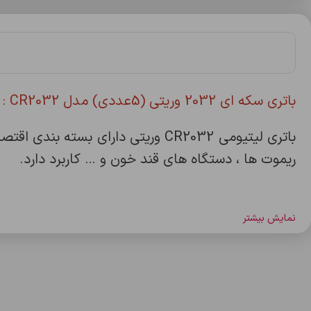
باتري سکه ای 2032 وريتی (5عددی) مدل CR2032 :
ریموت ها ، دستگاه های قند خون و … کاربرد دارد.
نمایش بیشتر