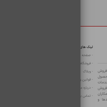
دسترسی سریع
لینک های مهم
دسترسی سریع
ن
- صفحه اصلی
- گوشی
- فروشگاه
- شارژر
ر زمینه فروش
- وبلاگ
- هولدر ها
ازم جانبی آغاز کرده و با بیش از ۸۰۰ محصول
- قوانین و مقررات
- موس و کيبرد
خدمات
- درباره ما
- حساب کاربری
 فروش
کاران
- تماس با ما
- سبد خرید
ها و