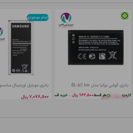
اتمام موجودی
باتری گوشی نوکیا مدل BL-5C bw
باتری موبايل اورجینال سامسونگ  bw
رمزد
هر قسط
962,500
ریال
•
خرید قسطی با ترب‌پی بدون کارمزد
3,850,000
ریال
7,078,500
ریال