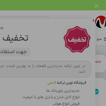
فروشگاه نوین تراشه گنجی
بهت
تخفیف 
منو
صفحه اصلی
فروشگاه
وبلاگ
تماس با ما
درباره ما
جهت استفاده 
خانه
باتري گوشي،سکه اي،ريموت و پاوربانک
باتري قلم و نيم قلم سکه اي
باتري سکه
در نوین تراشه جدیدترین قطعات را به بهترین قیمت خری
کنید
فروشگاه نوین تراشه
گنجی
جدیدترین پاوربانک ها
اتمام موجودی
انواع کابل شارژ و شارژر های با کیفیت
فروش انواع هولدر