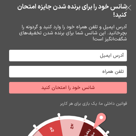
بدون ضامن، بدون سود
شانس خود را برای برنده شدن جایزه امتحان
فروشگاه نوین تراشه گنجی
عبور به ناوبری
رفتن به محتوای اصلی
کنید!
منو
آدرس ایمیل و تلفن همراه خود را وارد کنید و گردونه را
بچرخانید. این شانس شما برای برنده شدن تخفیف‌های
0
0
ریال
شگفت‌انگیز است!
خانه
باتري گوشي،سکه اي،ريموت و پاوربانک
باتري قلم و نيم قلم سکه اي
شانس خود را امتحان کنید
اتمام موجودی
قوانین داخلی ما: یک بازی برای هر کاربر
پوچ
پوچ
ت