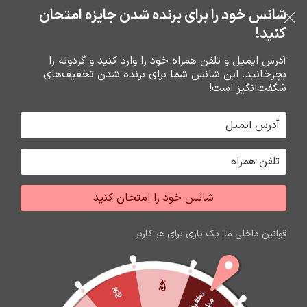
خرید قسطی با ترب‌پی
شانس خود را برای برنده شدن جایزه امتحان
فروشگاه نوین تراشه گنجی
عبور به ناوبری
رفتن به محتوای اصلی
کنید!
منو
آدرس ایمیل و تلفن همراه خود را وارد کنید و گردونه را
بچرخانید. این شانس شما برای برنده شدن تخفیف‌های
0
0
ریال
شگفت‌انگیز است!
خانه
باتري گوشي،سکه اي،ريموت و پاوربانک
باتري
شانس خود را امتحان کنید
قوانین داخلی ما: یک بازی برای هر کاربر
پوچ
پوچ
ت