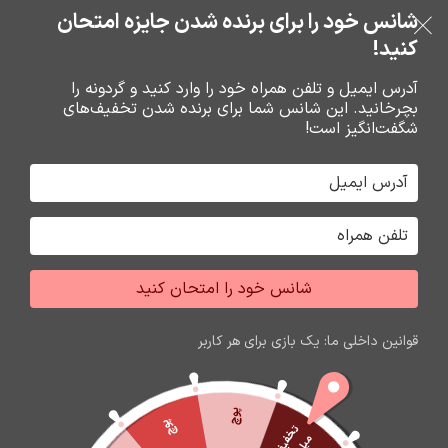
خرید قسطی با ترب‌پی
شانس خود را برای برنده شدن جایزه امتحان
فروشگاه نوین تراشه گنجی
عبور به ناوبری
رفتن به محتوای اصلی
کنید!
منو
آدرس ایمیل و تلفن همراه خود را وارد کنید و گردونه را
بچرخانید. این شانس شما برای برنده شدن تخفیف‌های
0
0
ریال
شگفت‌انگیز است!
خانه
باتري گوشي،سکه اي،ريموت و پاوربانک
باتري
شانس خود را امتحان کنید
اتمام موجودی
قوانین داخلی ما: یک بازی برای هر کاربر
پوچ
پوچ
ت