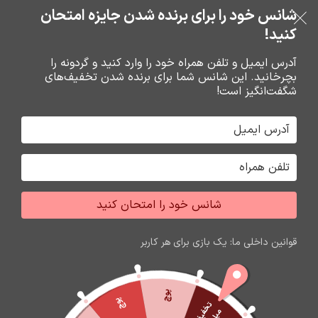
شانس خود را برای برنده شدن جایزه امتحان
فروشگاه نوین تراشه گنجی
عبور به ناوبری
خرید قسطی با ترب‌پی
رفتن به محتوای اصلی
کنید!
منو
آدرس ایمیل و تلفن همراه خود را وارد کنید و گردونه را
بچرخانید. این شانس شما برای برنده شدن تخفیف‌های
0
0
ریال
شگفت‌انگیز است!
خانه
هندزفري ها
ايرپاد هندزفري بلوتوث
شانس خود را امتحان کنید
اتمام موجودی
قوانین داخلی ما: یک بازی برای هر کاربر
پوچ
پوچ
ت