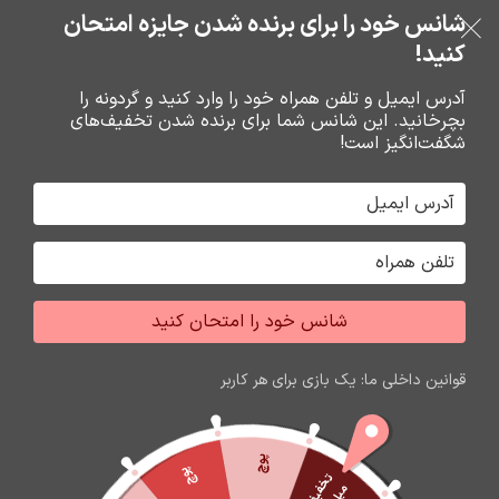
بدون ضامن، بدون سود
شانس خود را برای برنده شدن جایزه امتحان
فروشگاه نوین تراشه گنجی
عبور به ناوبری
رفتن به محتوای اصلی
کنید!
منو
آدرس ایمیل و تلفن همراه خود را وارد کنید و گردونه را
بچرخانید. این شانس شما برای برنده شدن تخفیف‌های
0
0
ریال
شگفت‌انگیز است!
خانه
هندزفري ها
ايرپاد هندزفري بلوتوث
شانس خود را امتحان کنید
اتمام موجودی
قوانین داخلی ما: یک بازی برای هر کاربر
پوچ
پوچ
ت