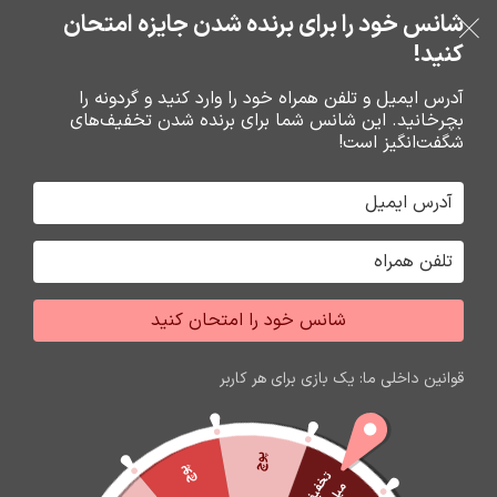
خرید قسطی با ترب‌پی
شانس خود را برای برنده شدن جایزه امتحان
فروشگاه نوین تراشه گنجی
عبور به ناوبری
رفتن به محتوای اصلی
کنید!
منو
آدرس ایمیل و تلفن همراه خود را وارد کنید و گردونه را
بچرخانید. این شانس شما برای برنده شدن تخفیف‌های
0
0
ریال
شگفت‌انگیز است!
خانه
هندزفري ها
ايرپاد هندزفري بلوتوث
شانس خود را امتحان کنید
قوانین داخلی ما: یک بازی برای هر کاربر
پوچ
پوچ
ت