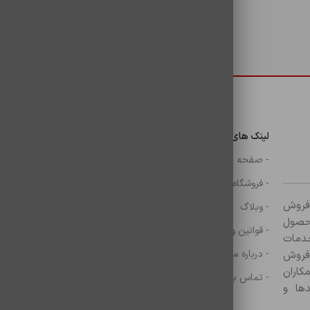
دسترسی سریع
لینک های مهم
دسترسی سریع
ن
- صفحه اصلی
- گوشی
- فروشگاه
- شارژر
ر زمینه فروش
- وبلاگ
- هولدر ها
ازم جانبی آغاز کرده و با بیش از ۸۰۰ محصول
- قوانین و مقررات
- موس و کيبرد
خدمات
- درباره ما
- حساب کاربری
 فروش
کاران
- تماس با ما
- سبد خرید
ها و