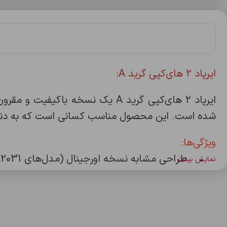
ایرپاد ۲ های‌کپی گرید A:
ایرپاد ۲ های‌کپی گرید A یک نسخ
شده است. این محصول مناسب کسانی است که به دنبال 
ویژگی‌ها:
• طراحی مشابه نسخه اورجینال (مدل‌های A2032، A2031 و A1938)
نمایش بیشتر
• کیفیت صدای شفاف و بیس قوی
• اتصال سریع و پایدار از طریق بلوتوث
• دارای قاب شارژ بی‌سیم
• سازگار با دستگاه‌های iOS (نسخه 10 به بالا)، اپل واچ (watchOS 3 به بالا) و مک (macOS 10.12 به بالا)