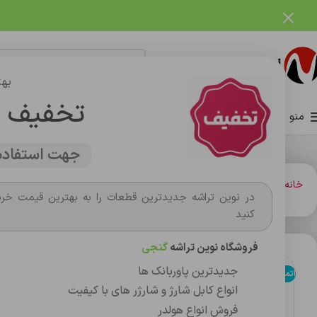
فروشگاه نوین تراشه گنجی
بهت
تخفیف 
منو
صفحه اصلی
فروشگاه
وبلاگ
تماس با ما
درباره ما
جهت استفاده 
خانه
هندزفري ها
ايرپاد هندزفري بلوتوث
ایرپاد سری 2 اپل های کپی گرید A
در نوین تراشه جدیدترین قطعات را به بهترین قیمت خری
کنید
فروشگاه نوین تراشه
گنجی
جدیدترین پاوربانک ها
اتمام موجودی
انواع کابل شارژ و شارژر های با کیفیت
فروش انواع هولدر