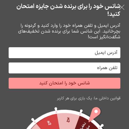
خرید قسطی با ترب‌پی
شانس خود را برای برنده شدن جایزه امتحان
فروشگاه نوین تراشه گنجی
عبور به ناوبری
رفتن به محتوای اصلی
کنید!
منو
آدرس ایمیل و تلفن همراه خود را وارد کنید و گردونه را
بچرخانید. این شانس شما برای برنده شدن تخفیف‌های
0
0
ریال
شگفت‌انگیز است!
خانه
هندزفري ها
ايرپاد هندزفري بلوتوث
شانس خود را امتحان کنید
اتمام موجودی
قوانین داخلی ما: یک بازی برای هر کاربر
پوچ
پوچ
ت