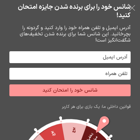
خرید قسطی با ترب‌پی
شانس خود را برای برنده شدن جایزه امتحان
فروشگاه نوین تراشه گنجی
عبور به ناوبری
رفتن به محتوای اصلی
کنید!
منو
آدرس ایمیل و تلفن همراه خود را وارد کنید و گردونه را
بچرخانید. این شانس شما برای برنده شدن تخفیف‌های
0
0
ریال
شگفت‌انگیز است!
خانه
اسپيکر شارژي
اسپيکر ها
شانس خود را امتحان کنید
قوانین داخلی ما: یک بازی برای هر کاربر
پوچ
پوچ
ت