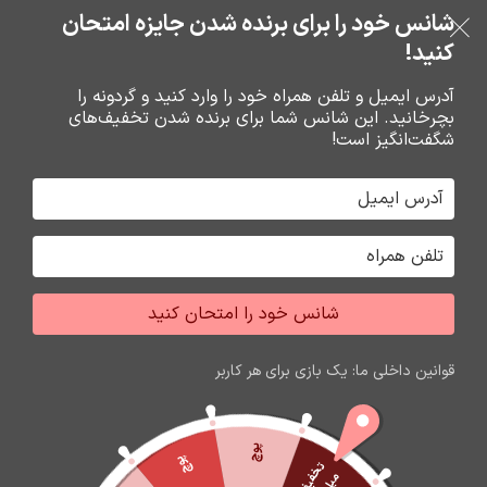
خرید قسطی با ترب‌پی
شانس خود را برای برنده شدن جایزه امتحان
فروشگاه نوین تراشه گنجی
عبور به ناوبری
رفتن به محتوای اصلی
کنید!
منو
آدرس ایمیل و تلفن همراه خود را وارد کنید و گردونه را
بچرخانید. این شانس شما برای برنده شدن تخفیف‌های
0
0
ریال
شگفت‌انگیز است!
خانه
اسپيکر شارژي
اسپيکر ها
شانس خود را امتحان کنید
قوانین داخلی ما: یک بازی برای هر کاربر
پوچ
پوچ
ت