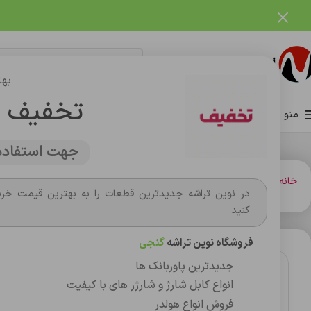
فروشگاه نوین تراشه گنجی
بهت
تخفیف 
منو
صفحه اصلی
فروشگاه
وبلاگ
تماس با ما
درباره ما
جهت استفاده 
خانه
نرم افزار حسابداري هلو
آنتی ویروس اسمارت سکیوریتی ESET NOD32
در نوین تراشه جدیدترین قطعات را به بهترین قیمت خری
کنید
فروشگاه نوین تراشه
گنجی
جدیدترین پاوربانک ها
انواع کابل شارژ و شارژر های با کیفیت
فروش انواع هولدر