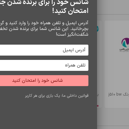
شانس خود را برای برنده شدن جا
سایر محصولات
امتحان کنید!
آدرس ایمیل و تلفن همراه خود را وارد کنید و گردو
بچرخانید. این شانس شما برای برنده شدن تخف
اتمام موجودی
اتمام موجودی
شگفت‌انگیز است!
شانس خود را امتحان کنید
j510
باتري s7 edje/bw935
باتري a5/e5 bw
قوانین داخلی ما: یک بازی برای هر کاربر
8,548,650
ریال
4,900,500
ری
محصولات مشاهده شده