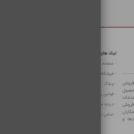
دسترسی سریع
لینک های مهم
دسترسی سریع
ن
- صفحه اصلی
- گوشی
- فروشگاه
- شارژر
ر زمینه فروش
- وبلاگ
- هولدر ها
ازم جانبی آغاز کرده و با بیش از ۸۰۰ محصول
- قوانین و مقررات
- موس و کيبرد
خدمات
- درباره ما
- حساب کاربری
 فروش
کاران
- تماس با ما
- سبد خرید
ها و