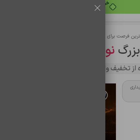
خرید قسطی با ترب‌پی
رین فرصت برای خرید
بزرگ
نوین تراشه
از تخفیف وارد سایت شوید
داری
آنتی ویروس اسمارت سکیوریتی ESET NOD32
آنتی ویروس ESET NOD32