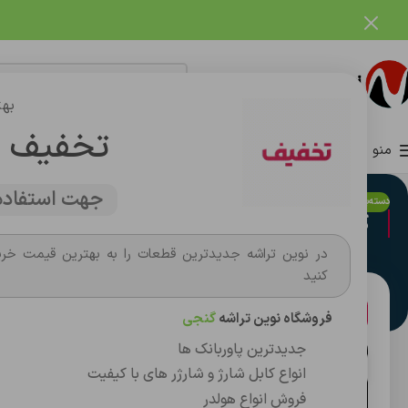
فروشگاه نوین تراشه گنجی
بهت
تخفیف 
منو
صفحه اصلی
فروشگاه
وبلاگ
تماس با ما
درباره ما
جهت استفاده 
دسته‌بندی نشده
کامپیوتر ایسوس با ۷۴۸ گیگابایت رم
در نوین تراشه جدیدترین قطعات را به بهترین قیمت خری
کنید
توضیحات
فروشگاه نوین تراشه
گنجی
جدیدترین پاوربانک ها
26
انواع کابل شارژ و شارژر های با کیفیت
خرداد
فروش انواع هولدر