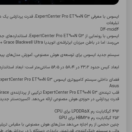
ایسوس با معرفی ExpertCenter Pro ET900N G3، قدرت پردازشی یک دیتاسنتر کامل را به ابعاد یک کیس رومیزی آورده است.
تبلیغات
D4-mcid4
ایسوس با رونمایی از N G3
می‌رسد؛ اما در باطن میزبان ابرتراشه‌ی انویدیا GB300 Grace Blackwell Ultra است.
سیستم جدید ایسوس برای توسعه‌ی هوش مصنوعی، آموزش مدل‌های پیچیده و
ابعاد کیس حدود ۲۳٫۲ در ۵۸٫۴ در ۵۶٫۵ سانتی‌متر است؛ ابعاد استانداردی که اجازه می‌دهد به راحتی روی میز کار قرار بگیرد.
فضای داخلی سیستم کامپیوتری ایسوس ExpertCenter Pro ET900N G3
Asus
قدرت پردازشی در حوزه‌ی هوش مصنوعی ارائه می‌دهد. اکسپرت‌سنتر جدید ایسوس ۷۴۸ گیگابایت رم یک
۴۹۶ گیگابایت رم LPDDR5X برای CPU
۲۵۲ گیگابایت رم HBM3e برای GPU
واتی و سیستم خنک‌کننده‌ی قدرتمند، پایداری دستگاه را در پردازش‌های ط