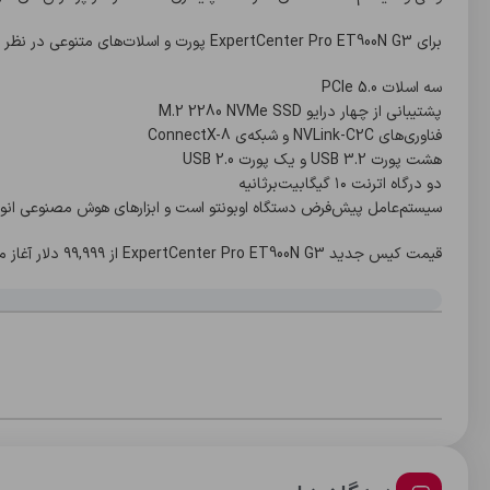
برای ExpertCenter Pro ET900N G3 پورت و اسلات‌های متنوعی در نظر گرفته شده است:
سه اسلات PCIe 5.0
پشتیبانی از چهار درایو M.2 2280 NVMe SSD
فناوری‌های NVLink-C2C و شبکه‌ی ConnectX-8
هشت پورت USB 3.2 و یک پورت USB 2.0
دو درگاه اترنت ۱۰ گیگابیت‌برثانیه
سیستم‌عامل پیش‌فرض دستگاه اوبونتو است و ابزارهای هوش مصنوعی انویدیا
قیمت کیس جدید ExpertCenter Pro ET900N G3 از ۹۹,۹۹۹ دلار آغاز می‌شود. این محصول هم‌اکنون در ایالات متحده در دسترس است.