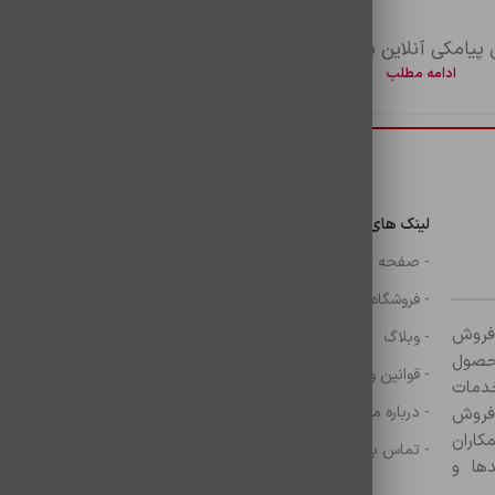
 پیامکی آنلاین پیامک
خرید موبایل و لپ ت
ادامه مطلب
ادامه مطلب
دسترسی سریع
لینک های مهم
دسترسی سریع
ن
- صفحه اصلی
- گوشی
- فروشگاه
- شارژر
ر زمینه فروش
- وبلاگ
- هولدر ها
ازم جانبی آغاز کرده و با بیش از ۸۰۰ محصول
- قوانین و مقررات
- موس و کيبرد
خدمات
- درباره ما
- حساب کاربری
 فروش
کاران
- تماس با ما
- سبد خرید
ها و