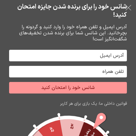
بدون ضامن، بدون سود
شانس خود را برای برنده شدن جایزه امتحان
فروشگاه نوین تراشه گنجی
عبور به ناوبری
رفتن به محتوای اصلی
کنید!
منو
آدرس ایمیل و تلفن همراه خود را وارد کنید و گردونه را
بچرخانید. این شانس شما برای برنده شدن تخفیف‌های
0
0
ریال
شگفت‌انگیز است!
الکترونیک
آموزش تعمیرات
لپ تاپ
توضیحات
شانس خود را امتحان کنید
زمان مورد نیاز برای مطالعه
2
دقیقه میباشد
10
قوانین داخلی ما: یک بازی برای هر کاربر
آذر
پوچ
پوچ
ت