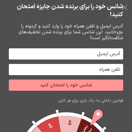
بدون ضامن، بدون سود
شانس خود را برای برنده شدن جایزه امتحان
فروشگاه نوین تراشه گنجی
عبور به ناوبری
رفتن به محتوای اصلی
کنید!
منو
آدرس ایمیل و تلفن همراه خود را وارد کنید و گردونه را
بچرخانید. این شانس شما برای برنده شدن تخفیف‌های
0
0
ریال
شگفت‌انگیز است!
خانه
کابل صدا و تصوير
کابل شبکه برق
شانس خود را امتحان کنید
اتمام موجودی
قوانین داخلی ما: یک بازی برای هر کاربر
پوچ
پوچ
ت