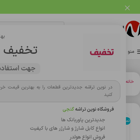
فروشگاه نوین تراشه گنجی
بهت
تخفیف 
منو
صفحه اصلی
فروشگاه
وبلاگ
تماس با ما
درباره ما
جهت استفاده 
خانه
هندزفري ها
هدست
هدفون بلوتوثی دنیای باتری مدل BW-HF10
در نوین تراشه جدیدترین قطعات را به بهترین قیمت خری
کنید
فروشگاه نوین تراشه
گنجی
جدیدترین پاوربانک ها
اتمام موجودی
انواع کابل شارژ و شارژر های با کیفیت
فروش انواع هولدر