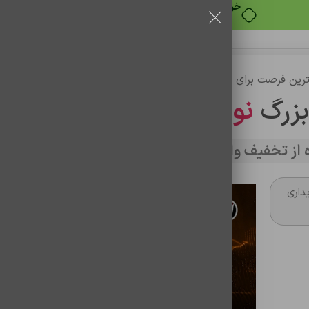
خرید قسطی با ترب‌پی
رین فرصت برای خرید
بزرگ
نوین تراشه
از تخفیف وارد سایت شوید
داری
هدفون بلوتوثی دنیای باتری مدل BW-HF10
شناسه محصول:
0304002