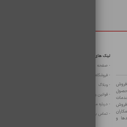
دسترسی سریع
لینک های مهم
دسترسی سریع
ن
- صفحه اصلی
- گوشی
- فروشگاه
- شارژر
ر زمینه فروش
- وبلاگ
- هولدر ها
ازم جانبی آغاز کرده و با بیش از ۸۰۰ محصول
- قوانین و مقررات
- موس و کيبرد
خدمات
- درباره ما
- حساب کاربری
 فروش
کاران
- تماس با ما
- سبد خرید
ها و