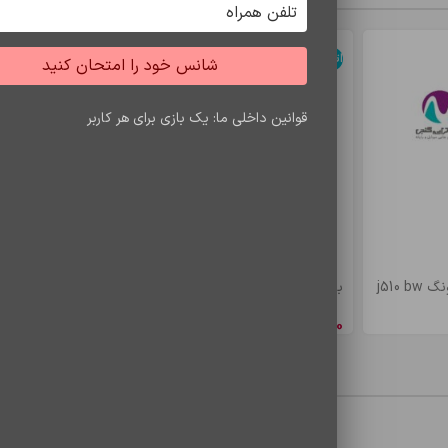
اتمام موجودی
اتمام موجودی
شانس خود را امتحان کنید
قوانین داخلی ما: یک بازی برای هر کاربر
j510
باتري s7 edje/bw935
باتري a5/e5 bw
8,548,650
ریال
4,900,500
ری
محصولات مشاهده شده