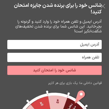
خرید قسطی با ترب‌پی
شانس خود را برای برنده شدن جایزه امتحان
فروشگاه نوین تراشه گنجی
عبور به ناوبری
رفتن به محتوای اصلی
کنید!
منو
آدرس ایمیل و تلفن همراه خود را وارد کنید و گردونه را
بچرخانید. این شانس شما برای برنده شدن تخفیف‌های
0
0
ریال
شگفت‌انگیز است!
خانه
باتري گوشي،سکه اي،ريموت و پاوربانک
باتري
شانس خود را امتحان کنید
اتمام موجودی
قوانین داخلی ما: یک بازی برای هر کاربر
پوچ
پوچ
ت