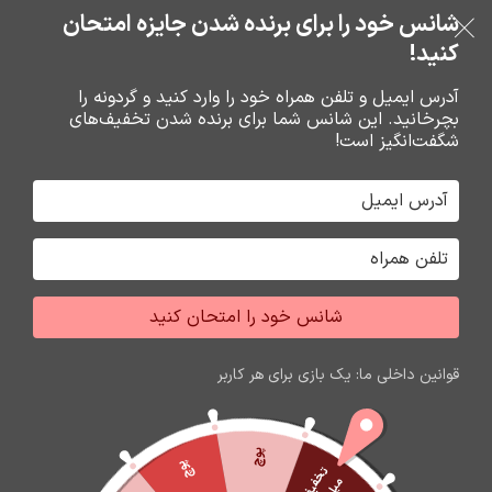
خرید قسطی با ترب‌پی
شانس خود را برای برنده شدن جایزه امتحان
فروشگاه نوین تراشه گنجی
عبور به ناوبری
رفتن به محتوای اصلی
کنید!
منو
آدرس ایمیل و تلفن همراه خود را وارد کنید و گردونه را
بچرخانید. این شانس شما برای برنده شدن تخفیف‌های
0
0
ریال
شگفت‌انگیز است!
خانه
باتري گوشي،سکه اي،ريموت و پاوربانک
باتري
شانس خود را امتحان کنید
اتمام موجودی
قوانین داخلی ما: یک بازی برای هر کاربر
پوچ
پوچ
ت