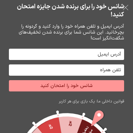
بدون ضامن، بدون سود
شانس خود را برای برنده شدن جایزه امتحان
فروشگاه نوین تراشه گنجی
عبور به ناوبری
رفتن به محتوای اصلی
کنید!
منو
آدرس ایمیل و تلفن همراه خود را وارد کنید و گردونه را
بچرخانید. این شانس شما برای برنده شدن تخفیف‌های
0
0
ریال
شگفت‌انگیز است!
خانه
باتري گوشي،سکه اي،ريموت و پاوربانک
باتري
شانس خود را امتحان کنید
اتمام موجودی
قوانین داخلی ما: یک بازی برای هر کاربر
پوچ
پوچ
ت