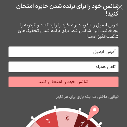
بدون ضامن، بدون سود
شانس خود را برای برنده شدن جایزه امتحان
فروشگاه نوین تراشه گنجی
عبور به ناوبری
رفتن به محتوای اصلی
کنید!
منو
آدرس ایمیل و تلفن همراه خود را وارد کنید و گردونه را
بچرخانید. این شانس شما برای برنده شدن تخفیف‌های
0
0
ریال
شگفت‌انگیز است!
خانه
باتري گوشي،سکه اي،ريموت و پاوربانک
باتري
شانس خود را امتحان کنید
اتمام موجودی
قوانین داخلی ما: یک بازی برای هر کاربر
پوچ
پوچ
ت