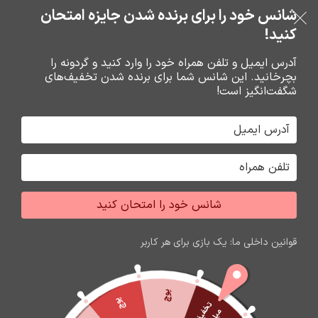
بدون ضامن، بدون سود
شانس خود را برای برنده شدن جایزه امتحان
فروشگاه نوین تراشه گنجی
عبور به ناوبری
رفتن به محتوای اصلی
کنید!
منو
آدرس ایمیل و تلفن همراه خود را وارد کنید و گردونه را
بچرخانید. این شانس شما برای برنده شدن تخفیف‌های
0
0
ریال
شگفت‌انگیز است!
خانه
باتري گوشي،سکه اي،ريموت و پاوربانک
باتري
شانس خود را امتحان کنید
اتمام موجودی
قوانین داخلی ما: یک بازی برای هر کاربر
پوچ
پوچ
ت