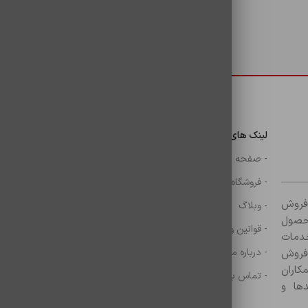
دسترسی سریع
لینک های مهم
دسترسی سریع
ن
- صفحه اصلی
- گوشی
- فروشگاه
- شارژر
ر زمینه فروش
- وبلاگ
- هولدر ها
ازم جانبی آغاز کرده و با بیش از ۸۰۰ محصول
- قوانین و مقررات
- موس و کيبرد
خدمات
- درباره ما
- حساب کاربری
 فروش
کاران
- تماس با ما
- سبد خرید
ها و