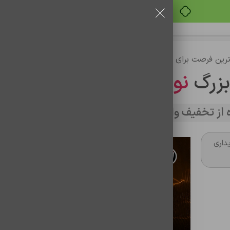
خرید قسطی با ترب‌پی
رین فرصت برای خرید
بزرگ
نوین تراشه
از تخفیف وارد سایت شوید
داری
اسپيکر رادیویی J-iPOK مدل p058
شناسه محصول:
1801017