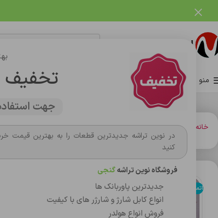
فروشگاه نوین تراشه گنجی
بهت
تخفیف 
منو
صفحه اصلی
فروشگاه
وبلاگ
تماس با ما
درباره ما
جهت استفاده 
خانه
اسپيکر شارژي
اسپيکر ها
اسپيکر رادیویی J-iPOK مدل p058
در نوین تراشه جدیدترین قطعات را به بهترین قیمت خری
کنید
فروشگاه نوین تراشه
گنجی
جدیدترین پاوربانک ها
اتمام موجودی
انواع کابل شارژ و شارژر های با کیفیت
فروش انواع هولدر