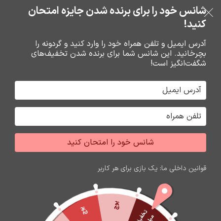
بدون ضامن، بدون سود
شانس خود را برای برنده شدن جایزه امتحان
فروشگاه نوین تراشه گنجی
عبور به ناوبری
رفتن به محتوای اصلی
کنید!
منو
آدرس ایمیل و تلفن همراه خود را وارد کنید و گردونه را
بچرخانید. این شانس شما برای برنده شدن تخفیف‌های
0
0
ریال
شگفت‌انگیز است!
خانه
محصولات برچسب خورده “گلس گوشی شیائومی poco x5 pro”
جشواره فروش محصولات اپل
برای تغییر این متن بر روی دکمه ویرایش کلیک کنید. لورم
شانس خود را امتحان کنید
ایپسوم متن ساختگی با تولید سادگی نامفهوم از صنعت چاپ
و با استفاده از طراحان گرافیک است.
قوانین داخلی ما: یک بازی برای هر کاربر
زمان باقی مانده تا اتمام جشواره
60
05
44
04
ثانیه
دقیقه
ساعت
روز
پوچ
پوچ
ت