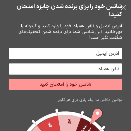
خرید قسطی با ترب‌پی
شانس خود را برای برنده شدن جایزه امتحان
فروشگاه نوین تراشه گنجی
عبور به ناوبری
رفتن به محتوای اصلی
کنید!
منو
آدرس ایمیل و تلفن همراه خود را وارد کنید و گردونه را
بچرخانید. این شانس شما برای برنده شدن تخفیف‌های
0
0
ریال
شگفت‌انگیز است!
خانه
محصولات برچسب خورده “گلس گوشی شیائومی poco x4pro 5g”
جشواره فروش محصولات اپل
برای تغییر این متن بر روی دکمه ویرایش کلیک کنید. لورم
شانس خود را امتحان کنید
ایپسوم متن ساختگی با تولید سادگی نامفهوم از صنعت چاپ
و با استفاده از طراحان گرافیک است.
قوانین داخلی ما: یک بازی برای هر کاربر
زمان باقی مانده تا اتمام جشواره
60
16
50
44
ثانیه
دقیقه
ساعت
روز
پوچ
پوچ
ت