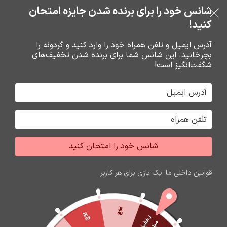
بدون ضامن، بدون سود
شانس خود را برای برنده شدن جایزه امتحان
فروشگاه نوین تراشه گنجی
عبور به ناوبری
رفتن به محتوای اصلی
کنید!
منو
آدرس ایمیل و تلفن همراه خود را وارد کنید و گردونه را
بچرخانید. این شانس شما برای برنده شدن تخفیف‌های
0
0
ریال
شگفت‌انگیز است!
خانه
محصولات برچسب خورده “گلس گوشی شیائومی note9s”
جشواره فروش محصولات اپل
برای تغییر این متن بر روی دکمه ویرایش کلیک کنید. لورم
شانس خود را امتحان کنید
ایپسوم متن ساختگی با تولید سادگی نامفهوم از صنعت چاپ
و با استفاده از طراحان گرافیک است.
قوانین داخلی ما: یک بازی برای هر کاربر
زمان باقی مانده تا اتمام جشواره
60
07
05
59
ثانیه
دقیقه
ساعت
روز
پوچ
پوچ
ت