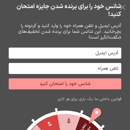
بدون ضامن، بدون سود
شانس خود را برای برنده شدن جایزه امتحان
فروشگاه نوین تراشه گنجی
عبور به ناوبری
رفتن به محتوای اصلی
کنید!
منو
آدرس ایمیل و تلفن همراه خود را وارد کنید و گردونه را
بچرخانید. این شانس شما برای برنده شدن تخفیف‌های
0
0
ریال
شگفت‌انگیز است!
خانه
محصولات برچسب خورده “هدفون”
جشواره فروش محصولات اپل
برای تغییر این متن بر روی دکمه ویرایش کلیک کنید. لورم
شانس خود را امتحان کنید
ایپسوم متن ساختگی با تولید سادگی نامفهوم از صنعت چاپ
و با استفاده از طراحان گرافیک است.
قوانین داخلی ما: یک بازی برای هر کاربر
زمان باقی مانده تا اتمام جشواره
60
04
19
54
ثانیه
دقیقه
ساعت
روز
پوچ
پوچ
ت