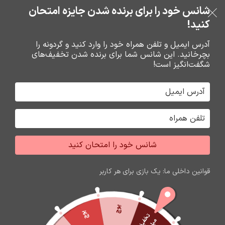
شانس خود را برای برنده شدن جایزه امتحان
فروشگاه نوین تراشه گنجی
عبور به ناوبری
رفتن به محتوای اصلی
کنید!
منو
آدرس ایمیل و تلفن همراه خود را وارد کنید و گردونه را
بچرخانید. این شانس شما برای برنده شدن تخفیف‌های
0
0
ریال
شگفت‌انگیز است!
خانه
محصولات برچسب خورده “هدفون f365”
جشواره فروش محصولات اپل
برای تغییر این متن بر روی دکمه ویرایش کلیک کنید. لورم
شانس خود را امتحان کنید
ایپسوم متن ساختگی با تولید سادگی نامفهوم از صنعت چاپ
و با استفاده از طراحان گرافیک است.
قوانین داخلی ما: یک بازی برای هر کاربر
زمان باقی مانده تا اتمام جشواره
60
15
19
29
ثانیه
دقیقه
ساعت
روز
پوچ
پوچ
ت