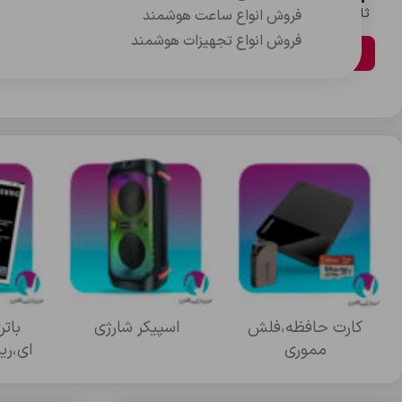
ثانیه
دقیقه
ساعت
روز
فروش انواع ساعت هوشمند
فروش انواع تجهیزات هوشمند
مشاهده محصولات
کارت حافظه،فلش
اسپيکر شارژي
بات
مموري
اي،ري