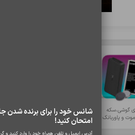
ري گوشي،سکه
تبديل ها
تخفیف های منا
شانس خود را برای برنده شدن جا
موت و پاوربانک
امتحان کنید!
آدرس ایمیل و تلفن همراه خود را وارد کنید و گردو