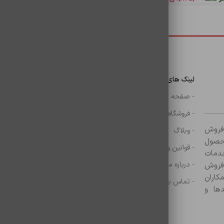
دسترسی سریع
لینک های مهم
دسترسی سریع
ن
- صفحه اصلی
- گوشی
- فروشگاه
- شارژر
ر زمینه فروش
- وبلاگ
- هولدر ها
ازم جانبی آغاز کرده و با بیش از ۸۰۰ محصول
- قوانین و مقررات
- موس و کيبرد
خدمات
- درباره ما
- حساب کاربری
 فروش
کاران
- تماس با ما
- سبد خرید
ها و