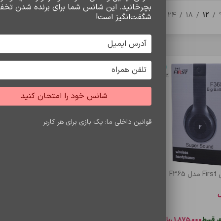
بچرخانید. این شانس شما برای برنده شدن تخف
24
18
12
شگفت‌انگیز است!
شانس خود را امتحان کنید
قوانین داخلی ما: یک بازی برای هر کاربر
F3
ل
د خرید
قسط
1,875,000
ریال
•
خرید قسطی با ترب‌پی بدون کارمزد