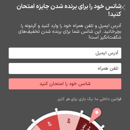
شانس خود را برای برنده شدن جایزه امتحان
فروشگاه نوین تراشه گنجی
عبور به ناوبری
رفتن به محتوای اصلی
کنید!
منو
آدرس ایمیل و تلفن همراه خود را وارد کنید و گردونه را
بچرخانید. این شانس شما برای برنده شدن تخفیف‌های
0
0
ریال
شگفت‌انگیز است!
خانه
محصولات برچسب خورده “نرم افزار هلو، نرم افزار هلو شرکتی پیشرفته کد 25”
جشواره فروش محصولات اپل
شانس خود را امتحان کنید
برای تغییر این متن بر روی دکمه ویرایش کلیک کنید. لورم
ایپسوم متن ساختگی با تولید سادگی نامفهوم از صنعت چاپ
قوانین داخلی ما: یک بازی برای هر کاربر
و با استفاده از طراحان گرافیک است.
زمان باقی مانده تا اتمام جشواره
پوچ
60
09
55
55
پوچ
ثانیه
دقیقه
ساعت
روز
ت