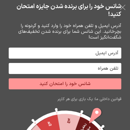
بدون ضامن، بدون سود
شانس خود را برای برنده شدن جایزه امتحان
فروشگاه نوین تراشه گنجی
عبور به ناوبری
رفتن به محتوای اصلی
کنید!
منو
آدرس ایمیل و تلفن همراه خود را وارد کنید و گردونه را
بچرخانید. این شانس شما برای برنده شدن تخفیف‌های
0
0
ریال
شگفت‌انگیز است!
خانه
محصولات برچسب خورده “موس سیمدار”
جشواره فروش محصولات اپل
برای تغییر این متن بر روی دکمه ویرایش کلیک کنید. لورم
شانس خود را امتحان کنید
ایپسوم متن ساختگی با تولید سادگی نامفهوم از صنعت چاپ
و با استفاده از طراحان گرافیک است.
قوانین داخلی ما: یک بازی برای هر کاربر
زمان باقی مانده تا اتمام جشواره
60
10
32
46
ثانیه
دقیقه
ساعت
روز
پوچ
پوچ
ت