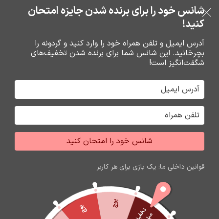
بدون ضامن، بدون سود
شانس خود را برای برنده شدن جایزه امتحان
فروشگاه نوین تراشه گنجی
عبور به ناوبری
رفتن به محتوای اصلی
کنید!
منو
آدرس ایمیل و تلفن همراه خود را وارد کنید و گردونه را
بچرخانید. این شانس شما برای برنده شدن تخفیف‌های
0
0
ریال
شگفت‌انگیز است!
خانه
محصولات برچسب خورده “مناسب برای شارژ کردن انواع ایرپاد و اسپیکر”
جشواره فروش محصولات اپل
برای تغییر این متن بر روی دکمه ویرایش کلیک کنید. لورم
شانس خود را امتحان کنید
ایپسوم متن ساختگی با تولید سادگی نامفهوم از صنعت چاپ
و با استفاده از طراحان گرافیک است.
قوانین داخلی ما: یک بازی برای هر کاربر
زمان باقی مانده تا اتمام جشواره
60
21
44
17
ثانیه
دقیقه
ساعت
روز
پوچ
پوچ
ت