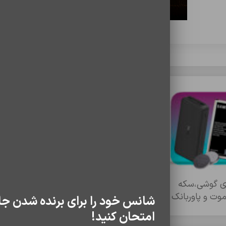
ري گوشي،سکه
تبديل ها
تخفیف های منا
موت و پاوربانک
شانس خود را برای برنده شدن جا
امتحان کنید!