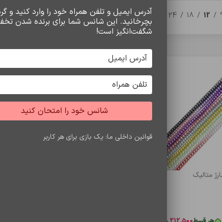
آدرس ایمیل و تلفن همراه خود را وارد کنید و گردو
24
18
12
بچرخانید. این شانس شما برای برنده شدن تخف
شگفت‌انگیز است!
شانس خود را امتحان کنید
قوانین داخلی ما: یک بازی برای هر کاربر
رژ متاليک
د خرید
هر قسط
212,500
ریال
•
خرید قسطی با ترب‌پی بدون کارمزد