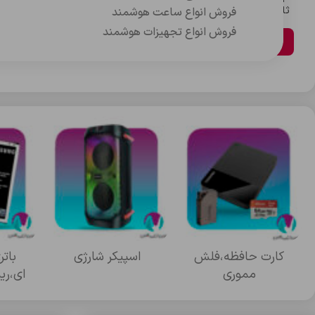
ثانیه
دقیقه
ساعت
روز
فروش انواع ساعت هوشمند
فروش انواع تجهیزات هوشمند
مشاهده محصولات
کارت حافظه،فلش
اسپيکر شارژي
بات
مموري
اي،ري