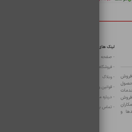
دسترسی سریع
لینک های مهم
دسترسی سریع
ن
- صفحه اصلی
- گوشی
- فروشگاه
- شارژر
ر زمینه فروش
- وبلاگ
- هولدر ها
ازم جانبی آغاز کرده و با بیش از ۸۰۰ محصول
- قوانین و مقررات
- موس و کيبرد
خدمات
- درباره ما
- حساب کاربری
 فروش
کاران
- تماس با ما
- سبد خرید
ها و