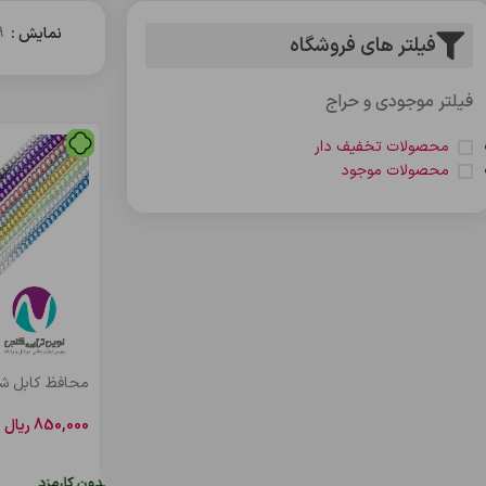
نمایش
9
فیلتر های فروشگاه
فیلتر موجودی و حراج
محصولات تخفیف دار
محصولات موجود
محافظ کابل شا
850,000
ریال
افزودن به سب
 کارمزد
هر قسط
212,500
ریال
•
خرید قسطی با ترب‌پی بدون کارمزد