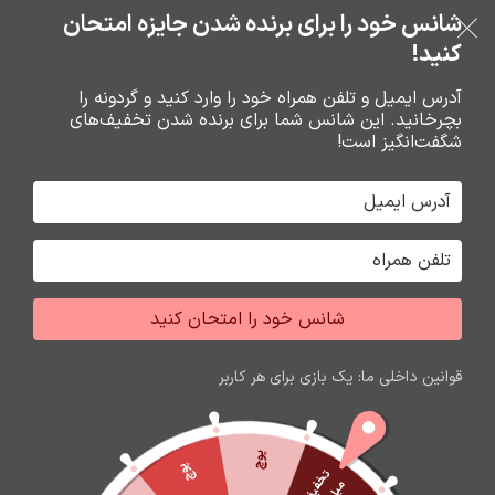
شانس خود را برای برنده شدن جایزه امتحان
فروشگاه نوین تراشه گنجی
عبور به ناوبری
رفتن به محتوای اصلی
کنید!
منو
آدرس ایمیل و تلفن همراه خود را وارد کنید و گردونه را
بچرخانید. این شانس شما برای برنده شدن تخفیف‌های
0
0
ریال
شگفت‌انگیز است!
خانه
محصولات برچسب خورده “ماوس بی سیم وریتی 4120”
جشواره فروش محصولات اپل
برای تغییر این متن بر روی دکمه ویرایش کلیک کنید. لورم
شانس خود را امتحان کنید
ایپسوم متن ساختگی با تولید سادگی نامفهوم از صنعت چاپ
و با استفاده از طراحان گرافیک است.
قوانین داخلی ما: یک بازی برای هر کاربر
زمان باقی مانده تا اتمام جشواره
59
12
58
49
ثانیه
دقیقه
ساعت
روز
پوچ
پوچ
ت