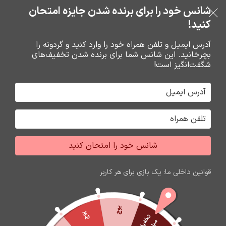
خرید قسطی با ترب‌پی
شانس خود را برای برنده شدن جایزه امتحان
فروشگاه نوین تراشه گنجی
عبور به ناوبری
رفتن به محتوای اصلی
کنید!
منو
آدرس ایمیل و تلفن همراه خود را وارد کنید و گردونه را
بچرخانید. این شانس شما برای برنده شدن تخفیف‌های
0
0
ریال
شگفت‌انگیز است!
خانه
محصولات برچسب خورده “ایرپاد بلوتوثی،هندزفری بلوتوثی،ایرپاد دارای anc”
جشواره فروش محصولات اپل
شانس خود را امتحان کنید
برای تغییر این متن بر روی دکمه ویرایش کلیک کنید. لورم
ایپسوم متن ساختگی با تولید سادگی نامفهوم از صنعت چاپ
قوانین داخلی ما: یک بازی برای هر کاربر
و با استفاده از طراحان گرافیک است.
زمان باقی مانده تا اتمام جشواره
پوچ
60
17
13
04
پوچ
ثانیه
دقیقه
ساعت
روز
ت