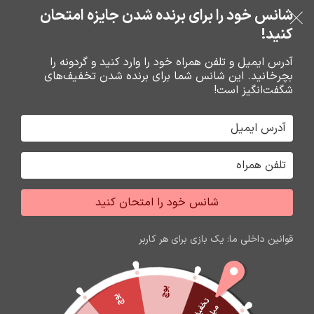
شانس خود را برای برنده شدن جایزه امتحان
فروشگاه نوین تراشه گنجی
عبور به ناوبری
رفتن به محتوای اصلی
کنید!
منو
آدرس ایمیل و تلفن همراه خود را وارد کنید و گردونه را
بچرخانید. این شانس شما برای برنده شدن تخفیف‌های
0
0
ریال
شگفت‌انگیز است!
خانه
محصولات برچسب خورده “اسپیکر شارژی گلکسی بیت gs63”
جشواره فروش محصولات اپل
برای تغییر این متن بر روی دکمه ویرایش کلیک کنید. لورم
شانس خود را امتحان کنید
ایپسوم متن ساختگی با تولید سادگی نامفهوم از صنعت چاپ
و با استفاده از طراحان گرافیک است.
قوانین داخلی ما: یک بازی برای هر کاربر
زمان باقی مانده تا اتمام جشواره
60
21
23
33
ثانیه
دقیقه
ساعت
روز
پوچ
پوچ
ت