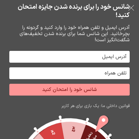
شانس خود را برای برنده شدن جایزه امتحان
فروشگاه نوین تراشه گنجی
عبور به ناوبری
رفتن به محتوای اصلی
کنید!
منو
آدرس ایمیل و تلفن همراه خود را وارد کنید و گردونه را
بچرخانید. این شانس شما برای برنده شدن تخفیف‌های
0
0
ریال
شگفت‌انگیز است!
خانه
محصولات برچسب خورده “اسپیکر شارژی،اسپیکر قیمت مناسب،اسپیکر”
جشواره فروش محصولات اپل
برای تغییر این متن بر روی دکمه ویرایش کلیک کنید. لورم
شانس خود را امتحان کنید
ایپسوم متن ساختگی با تولید سادگی نامفهوم از صنعت چاپ
و با استفاده از طراحان گرافیک است.
قوانین داخلی ما: یک بازی برای هر کاربر
زمان باقی مانده تا اتمام جشواره
60
16
51
02
ثانیه
دقیقه
ساعت
روز
پوچ
پوچ
ت