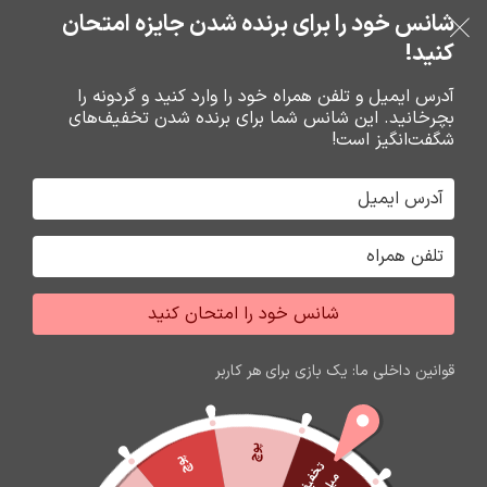
خرید قسطی با ترب‌پی
شانس خود را برای برنده شدن جایزه امتحان
فروشگاه نوین تراشه گنجی
عبور به ناوبری
رفتن به محتوای اصلی
کنید!
منو
آدرس ایمیل و تلفن همراه خود را وارد کنید و گردونه را
بچرخانید. این شانس شما برای برنده شدن تخفیف‌های
0
0
ریال
شگفت‌انگیز است!
خانه
محصولات برچسب خورده “اسپیکر بلوتوث اورجینال ضدآب MAXKO مدل MX-
S44”
جشواره فروش محصولات اپل
شانس خود را امتحان کنید
برای تغییر این متن بر روی دکمه ویرایش کلیک کنید. لورم
قوانین داخلی ما: یک بازی برای هر کاربر
ایپسوم متن ساختگی با تولید سادگی نامفهوم از صنعت چاپ
و با استفاده از طراحان گرافیک است.
زمان باقی مانده تا اتمام جشواره
پوچ
پوچ
ت
60
12
58
45