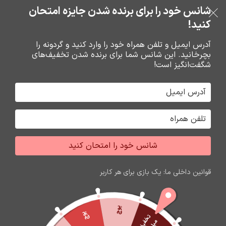
خرید قسطی با ترب‌پی
شانس خود را برای برنده شدن جایزه امتحان
فروشگاه نوین تراشه گنجی
عبور به ناوبری
رفتن به محتوای اصلی
کنید!
منو
آدرس ایمیل و تلفن همراه خود را وارد کنید و گردونه را
بچرخانید. این شانس شما برای برنده شدن تخفیف‌های
0
0
ریال
شگفت‌انگیز است!
خانه
هولدر ها
مونوپاد
جشواره فروش محصولات اپل
برای تغییر این متن بر روی دکمه ویرایش کلیک کنید. لورم
شانس خود را امتحان کنید
ایپسوم متن ساختگی با تولید سادگی نامفهوم از صنعت چاپ
و با استفاده از طراحان گرافیک است.
قوانین داخلی ما: یک بازی برای هر کاربر
زمان باقی مانده تا اتمام جشواره
60
18
31
14
ثانیه
دقیقه
ساعت
روز
پوچ
پوچ
ت