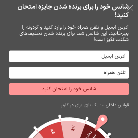
خرید قسطی با ترب‌پی
شانس خود را برای برنده شدن جایزه امتحان
فروشگاه نوین تراشه گنجی
عبور به ناوبری
رفتن به محتوای اصلی
کنید!
منو
آدرس ایمیل و تلفن همراه خود را وارد کنید و گردونه را
بچرخانید. این شانس شما برای برنده شدن تخفیف‌های
0
0
ریال
شگفت‌انگیز است!
خانه
هولدر ها
رينگ لايت چراغ قوه
جشواره فروش محصولات اپل
برای تغییر این متن بر روی دکمه ویرایش کلیک کنید. لورم
شانس خود را امتحان کنید
ایپسوم متن ساختگی با تولید سادگی نامفهوم از صنعت چاپ
و با استفاده از طراحان گرافیک است.
قوانین داخلی ما: یک بازی برای هر کاربر
زمان باقی مانده تا اتمام جشواره
59
14
55
01
ثانیه
دقیقه
ساعت
روز
پوچ
پوچ
ت