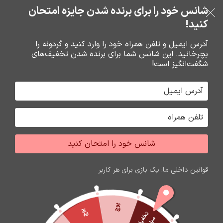
بدون ضامن، بدون سود
شانس خود را برای برنده شدن جایزه امتحان
فروشگاه نوین تراشه گنجی
عبور به ناوبری
رفتن به محتوای اصلی
کنید!
منو
آدرس ایمیل و تلفن همراه خود را وارد کنید و گردونه را
بچرخانید. این شانس شما برای برنده شدن تخفیف‌های
0
0
ریال
شگفت‌انگیز است!
خانه
هندزفري ها
هندزفري
برگه 2
جشواره فروش محصولات اپل
برای تغییر این متن بر روی دکمه ویرایش کلیک کنید. لورم
شانس خود را امتحان کنید
ایپسوم متن ساختگی با تولید سادگی نامفهوم از صنعت چاپ
و با استفاده از طراحان گرافیک است.
قوانین داخلی ما: یک بازی برای هر کاربر
زمان باقی مانده تا اتمام جشواره
60
06
06
17
ثانیه
دقیقه
ساعت
روز
پوچ
پوچ
ت