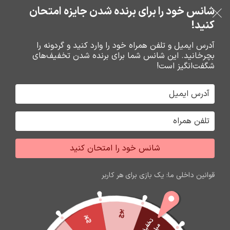
خرید قسطی با ترب‌پی
شانس خود را برای برنده شدن جایزه امتحان
فروشگاه نوین تراشه گنجی
عبور به ناوبری
رفتن به محتوای اصلی
کنید!
منو
آدرس ایمیل و تلفن همراه خود را وارد کنید و گردونه را
بچرخانید. این شانس شما برای برنده شدن تخفیف‌های
0
0
ریال
شگفت‌انگیز است!
خانه
نرم افزار حسابداري هلو
برگه 2
جشواره فروش محصولات اپل
برای تغییر این متن بر روی دکمه ویرایش کلیک کنید. لورم
شانس خود را امتحان کنید
ایپسوم متن ساختگی با تولید سادگی نامفهوم از صنعت چاپ
و با استفاده از طراحان گرافیک است.
قوانین داخلی ما: یک بازی برای هر کاربر
زمان باقی مانده تا اتمام جشواره
60
15
01
54
ثانیه
دقیقه
ساعت
روز
پوچ
پوچ
ت