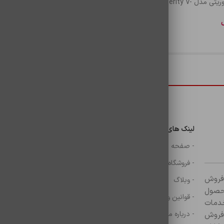
موس گيمينگ وریتی مدل Verity V-
ل
دسترسی سریع
لینک های مهم
دسترسی سریع
ن
- صفحه اصلی
- گوشی
- فروشگاه
- شارژر
ر زمینه فروش
- وبلاگ
- هولدر ها
ازم جانبی آغاز کرده و با بیش از ۸۰۰ محصول
- قوانین و مقررات
- موس و کيبرد
خدمات
- درباره ما
- حساب کاربری
 فروش