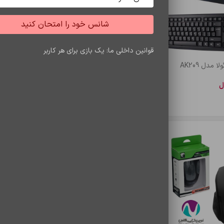
شانس خود را امتحان کنید
قوانین داخلی ما: یک بازی برای هر کاربر
 مدل AK209
کیبورد و موس بی سیم وریتی مدل V-
ماوس ب
KB6141W
ل
12,672,000
ریال
4,500
اطلا
اطلاعات بیشتر
اتمام موجودی
اتمام 