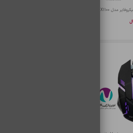
یر مدل M2-X1100
ماوس سیمی میکروفایر مدل XI-C
موس سيمدا
ال
3,465,000
ریال
2,200
اطلاعات بیشتر
اطلا
اتمام موجودی
اتمام 
موس گيمينگ وریتی مدل Verity V-
MS5130
5132
4,059,000
ریال
9,000
اطلاعات بیشتر
اطلا