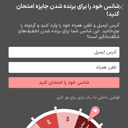
خرید قسطی با ترب‌پی
شانس خود را برای برنده شدن جایزه امتحان
فروشگاه نوین تراشه گنجی
عبور به ناوبری
رفتن به محتوای اصلی
کنید!
منو
آدرس ایمیل و تلفن همراه خود را وارد کنید و گردونه را
بچرخانید. این شانس شما برای برنده شدن تخفیف‌های
0
0
ریال
شگفت‌انگیز است!
خانه
قاب تجاري نوکيا
قاب نوکيا
برگه 2
جشواره فروش محصولات اپل
برای تغییر این متن بر روی دکمه ویرایش کلیک کنید. لورم
شانس خود را امتحان کنید
ایپسوم متن ساختگی با تولید سادگی نامفهوم از صنعت چاپ
و با استفاده از طراحان گرافیک است.
قوانین داخلی ما: یک بازی برای هر کاربر
زمان باقی مانده تا اتمام جشواره
59
23
05
12
ثانیه
دقیقه
ساعت
روز
پوچ
پوچ
ت