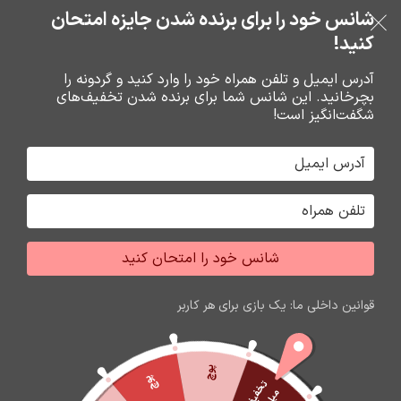
خرید قسطی با ترب‌پی
شانس خود را برای برنده شدن جایزه امتحان
فروشگاه نوین تراشه گنجی
عبور به ناوبری
رفتن به محتوای اصلی
کنید!
منو
آدرس ایمیل و تلفن همراه خود را وارد کنید و گردونه را
بچرخانید. این شانس شما برای برنده شدن تخفیف‌های
0
0
ریال
شگفت‌انگیز است!
خانه
قاب تجاري نوکيا
برگه 2
جشواره فروش محصولات اپل
برای تغییر این متن بر روی دکمه ویرایش کلیک کنید. لورم
شانس خود را امتحان کنید
ایپسوم متن ساختگی با تولید سادگی نامفهوم از صنعت چاپ
و با استفاده از طراحان گرافیک است.
قوانین داخلی ما: یک بازی برای هر کاربر
زمان باقی مانده تا اتمام جشواره
59
18
23
25
ثانیه
دقیقه
ساعت
روز
پوچ
پوچ
ت