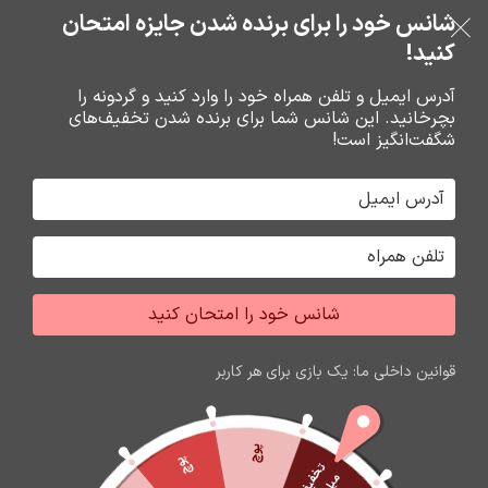
خرید قسطی با ترب‌پی
شانس خود را برای برنده شدن جایزه امتحان
فروشگاه نوین تراشه گنجی
عبور به ناوبری
رفتن به محتوای اصلی
کنید!
منو
آدرس ایمیل و تلفن همراه خود را وارد کنید و گردونه را
بچرخانید. این شانس شما برای برنده شدن تخفیف‌های
0
0
ریال
شگفت‌انگیز است!
خانه
تزئيني
جاکليدي و اويز
برگه 2
جشواره فروش محصولات اپل
برای تغییر این متن بر روی دکمه ویرایش کلیک کنید. لورم
شانس خود را امتحان کنید
ایپسوم متن ساختگی با تولید سادگی نامفهوم از صنعت چاپ
و با استفاده از طراحان گرافیک است.
قوانین داخلی ما: یک بازی برای هر کاربر
زمان باقی مانده تا اتمام جشواره
60
10
17
16
ثانیه
دقیقه
ساعت
روز
پوچ
پوچ
ت