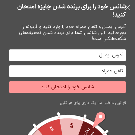
خرید قسطی با ترب‌پی
شانس خود را برای برنده شدن جایزه امتحان
فروشگاه نوین تراشه گنجی
عبور به ناوبری
رفتن به محتوای اصلی
کنید!
منو
آدرس ایمیل و تلفن همراه خود را وارد کنید و گردونه را
بچرخانید. این شانس شما برای برنده شدن تخفیف‌های
0
0
ریال
شگفت‌انگیز است!
خانه
تبديل ها
تبديل ها
برگه 2
جشواره فروش محصولات اپل
برای تغییر این متن بر روی دکمه ویرایش کلیک کنید. لورم
شانس خود را امتحان کنید
ایپسوم متن ساختگی با تولید سادگی نامفهوم از صنعت چاپ
و با استفاده از طراحان گرافیک است.
قوانین داخلی ما: یک بازی برای هر کاربر
زمان باقی مانده تا اتمام جشواره
60
04
25
47
ثانیه
دقیقه
ساعت
روز
پوچ
پوچ
ت